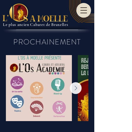
Le plus ancien Cabaret de Bruxelles
PROCHAINEMENT