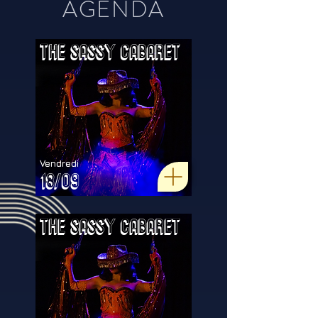
AGENDA
THE SASSY CABARET
Vendredi
18/09
THE SASSY CABARET