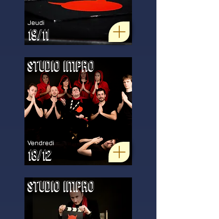
Jeudi
19/11
STUDIO IMPRO
Vendredi
18/12
STUDIO IMPRO