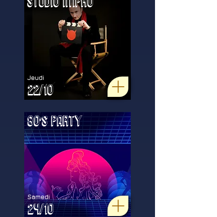
STUDIO IMPRO
Jeudi
22/10
80's PARTY
Samedi
24/10