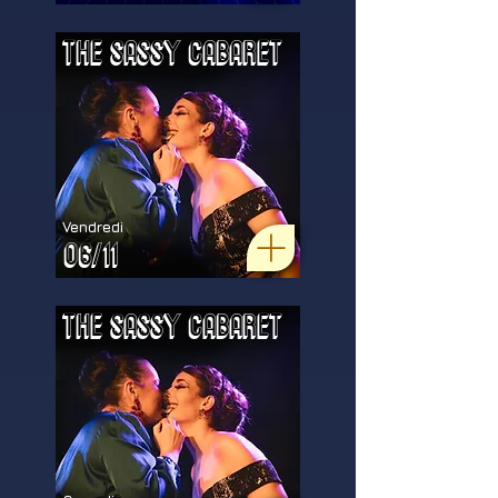
THE SASSY CABARET
Vendredi
06/11
THE SASSY CABARET