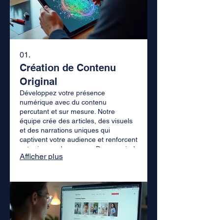
01.
Création de Contenu
Original
Développez votre présence
numérique avec du contenu
percutant et sur mesure. Notre
équipe crée des articles, des visuels
et des narrations uniques qui
captivent votre audience et renforcent
votre image de marque. Donnez vie à
Afficher plus
vos idées avec une touche
d'originalité.