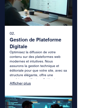
02.
Gestion de Plateforme
Digitale
Optimisez la diffusion de votre
contenu sur des plateformes web
modernes et intuitives. Nous
assurons la gestion technique et
éditoriale pour que votre site, avec sa
structure élégante, offre une
expérience utilisateur fluide et
Afficher plus
engageante. Concentrez-vous sur
votre message, nous gérons le reste.