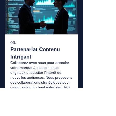
03.
Partenariat Contenu
Intrigant
Collaborez avec nous pour associer
votre marque à des contenus
originaux et susciter l'intérêt de
nouvelles audiences. Nous proposons
des collaborations stratégiques pour
des projets qui allient votre identité à
notre créativité distinctive. Ensemble,
Afficher plus
créons des expériences mémorables
pour votre public cible.
L'Os à Moelle