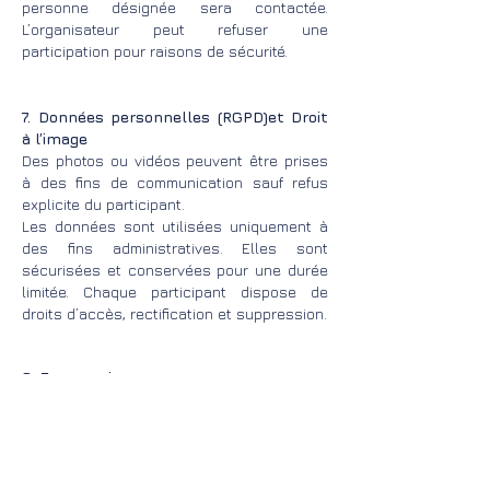
personne désignée sera contactée.
L’organisateur peut refuser une
participation pour raisons de sécurité.
7. Données personnelles (RGPD)et Droit
à l’image
Des photos ou vidéos peuvent être prises
à des fins de communication sauf refus
explicite du participant.
Les données sont utilisées uniquement à
des fins administratives. Elles sont
sécurisées et conservées pour une durée
limitée. Chaque participant dispose de
droits d’accès, rectification et suppression.
8. Force majeure
L’organisateur ne peut être tenu
responsable des interruptions dues à des
événements indépendants de sa volonté.
L'Os à Moelle