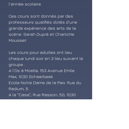
l'année scolaire.
Ces cours sont donnés par des
professeurs qualifiés dotés d'une
grande expérience des arts de la
scène: Sarah Dupré et Charlotte
Mousset
Les cours pour adultes ont lieu
chaque lundi soir en 3 lieu suivant le
groupe :
A l'Os à Moelle, 153 Avenue Emile
Max, 1030 Schaerbeek.
Ecole Notre Dame de la Paix. Rue du
Radium, 5.
A la "Casa", Rue Rasson, 50, 1030
Schaerbeek.
Chaque année, le pédagogue créera
avec ses élèves un projet unique,