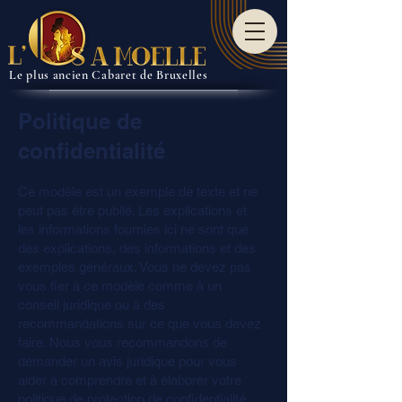
Le plus ancien Cabaret de Bruxelles
Politique de
confidentialité
Ce modèle est un exemple de texte et ne
peut pas être publié. Les explications et
les informations fournies ici ne sont que
des explications, des informations et des
exemples généraux. Vous ne devez pas
vous fier à ce modèle comme à un
conseil juridique ou à des
recommandations sur ce que vous devez
faire. Nous vous recommandons de
demander un avis juridique pour vous
aider à comprendre et à élaborer votre
politique de protection de confidentialité.