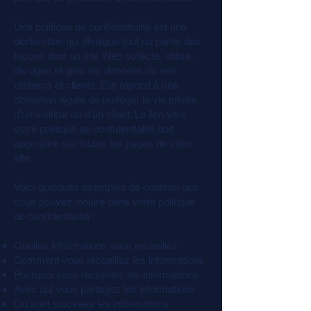
Une politique de confidentialité est une
déclaration qui divulgue tout ou partie des
façons dont un site Web collecte, utilise,
divulgue et gère les données de ses
visiteurs et clients. Elle répond à une
obligation légale de protéger la vie privée
d'un visiteur ou d'un client. Le lien vers
votre politique de confidentialité doit
apparaître sur toutes les pages de votre
site.
Voici quelques exemples de contenu que
vous pouvez inclure dans votre politique
de confidentialité :
Quelles informations vous recueillez
Comment vous recueillez les informations
Pourquoi vous recueillez les informations
Avec qui vous partagez les informations
Où sont stockées les informations